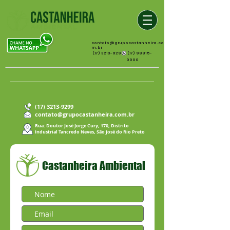
contato@grupocastanheira.co
m.br
(17) 3213-9299
(17) 98815-
0000
(17) 3213-9299
contato@grupocastanheira.com.br
Rua: Doutor José Jorge Cury, 170, Distrito
Industrial Tancredo Neves, São José do Rio Preto
Castanheira Ambiental