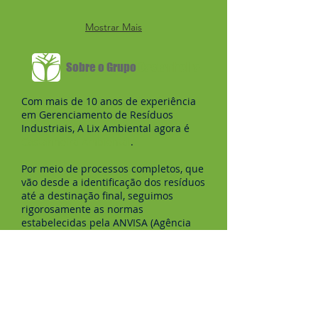
Mostrar Mais
Sobre o Grupo
Castanheira
Com mais de 10 anos de experiência
em Gerenciamento de Resíduos
Industriais, A Lix Ambiental agora é
Castanheira Ambiental
.
Por meio de processos completos, que
vão desde a identificação dos resíduos
até a destinação final, seguimos
rigorosamente as normas
estabelecidas pela ANVISA (Agência
Nacional da Vigilância Sanitária), e
pelo CONAMA (Conselho Nacional de
Meio Ambiente), com
infraestrutura
completa
e veículos certificados pelo
Ipen/Inmetro, o grupo opera no Estado
de São Paulo e Minas Gerais.