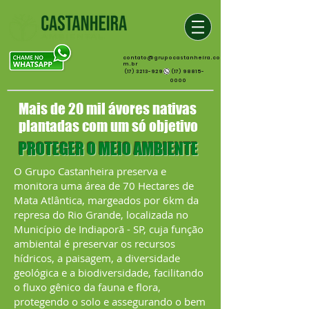
contato@grupocastanheira.co
m.br
(17) 3213-9299
(17) 98815-
0000
Mais de 20 mil ávores nativas
plantadas com um só objetivo
PROTEGER O MEIO AMBIENTE
O Grupo Castanheira preserva e
monitora uma área de 70 Hectares de
Mata Atlântica, margeados por 6km da
represa do Rio Grande, localizada no
Município de Indiaporã - SP, cuja função
ambiental é preservar os recursos
hídricos, a paisagem, a diversidade
geológica e a biodiversidade, facilitando
o fluxo gênico da fauna e flora,
protegendo o solo e assegurando o bem