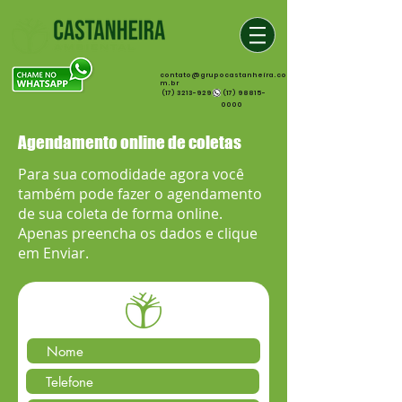
contato@grupocastanheira.co
m.br
(17) 3213-9299
(17) 98815-
0000
Agendamento online de coletas
Para sua comodidade agora você
também pode fazer o agendamento
de sua coleta de forma online.
Apenas preencha os dados e clique
em Enviar.